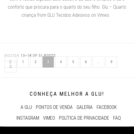
conforto que procura para o quarto do seu filho. Glu – Quarto
criança from GLU Tecidos Adesivos on Vimeo.
MOSTAR
13–18 OF 51 POSTS
1
2
3
4
5
6
…
9
CONHEÇA MELHOR A GLU!
A GLU
PONTOS DE VENDA
GALERIA
FACEBOOK
INSTAGRAM
VIMEO
POLÍTICA DE PRIVACIDADE
FAQ