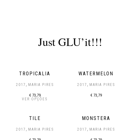
Just GLU’it!!!
TROPICALIA
WATERMELON
,
,
2017
MARIA PIRES
2017
MARIA PIRES
€
73,79
€
73,79
VER OPÇÕES
TILE
MONSTERA
,
,
2017
MARIA PIRES
2017
MARIA PIRES
€
73,79
€
73,79