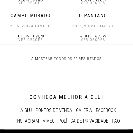
VER OPÇÕES
VER OPÇÕES
CAMPO MURADO
O PÂNTANO
,
,
2015
VIÚVA LAMEGO
2015
VIÚVA LAMEGO
€
18,15
–
€
73,79
€
18,15
–
€
73,79
VER OPÇÕES
VER OPÇÕES
A MOSTRAR TODOS OS 22 RESULTADOS
CONHEÇA MELHOR A GLU!
A GLU
PONTOS DE VENDA
GALERIA
FACEBOOK
INSTAGRAM
VIMEO
POLÍTICA DE PRIVACIDADE
FAQ