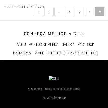
MOSTAR
49–51 OF 51 POSTS
1
…
6
7
8
9
CONHEÇA MELHOR A GLU!
A GLU
PONTOS DE VENDA
GALERIA
FACEBOOK
INSTAGRAM
VIMEO
POLÍTICA DE PRIVACIDADE
FAQ
© GLU 2016 - Todos os direitos reservados
Activated by
ADDUP