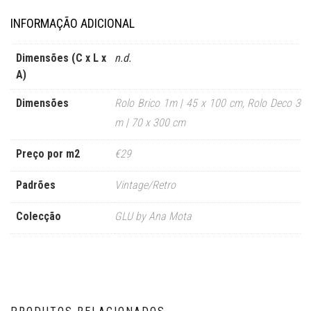
INFORMAÇÃO ADICIONAL
Dimensões (C x L x
n.d.
A)
Dimensões
Rolo Brico 1m | 45 x 100 cm
,
Rolo Deco 3
m | 70 x 300 cm
Preço por m2
€29
Padrões
Vintage/Retro
Colecção
GLU by Ana Mota