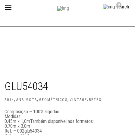
0
Toggle
navigation
GLU54034
,
,
,
2014
ANA MOTA
GEOMÉTRICOS
VINTAGE/RETRO
Composição – 100% algodão
Medidas:
0,45m x 1,0m
Também disponível nos formatos:
0,70m x 3,0m
Ref. – 002glu54034