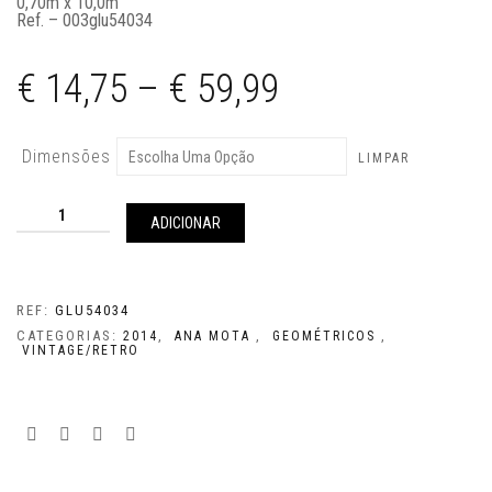
0,70m x 10,0m
Ref. – 003glu54034
€
14,75
–
€
59,99
Dimensões
LIMPAR
Quantidade
de
ADICIONAR
GLU54034
REF:
GLU54034
CATEGORIAS:
,
,
,
2014
ANA MOTA
GEOMÉTRICOS
VINTAGE/RETRO