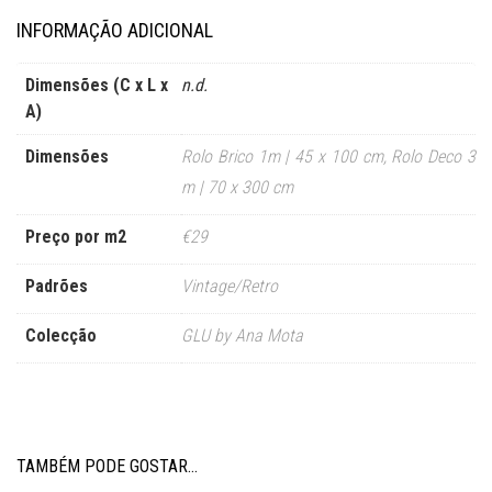
INFORMAÇÃO ADICIONAL
Dimensões (C x L x
n.d.
A)
Dimensões
Rolo Brico 1m | 45 x 100 cm
,
Rolo Deco 3
m | 70 x 300 cm
Preço por m2
€29
Padrões
Vintage/Retro
Colecção
GLU by Ana Mota
TAMBÉM PODE GOSTAR…