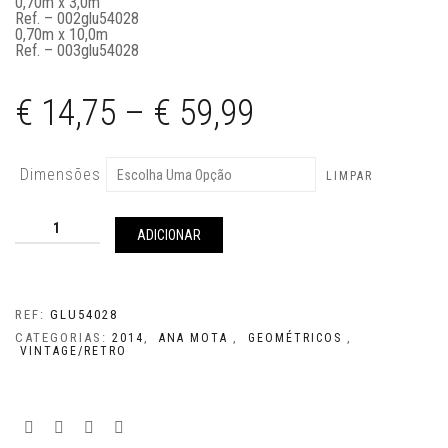
0,70m x 3,0m
Ref. – 002glu54028
0,70m x 10,0m
Ref. – 003glu54028
€
14,75
–
€
59,99
Dimensões
LIMPAR
Quantidade
de
ADICIONAR
GLU54028
REF:
GLU54028
CATEGORIAS:
,
,
,
2014
ANA MOTA
GEOMÉTRICOS
VINTAGE/RETRO