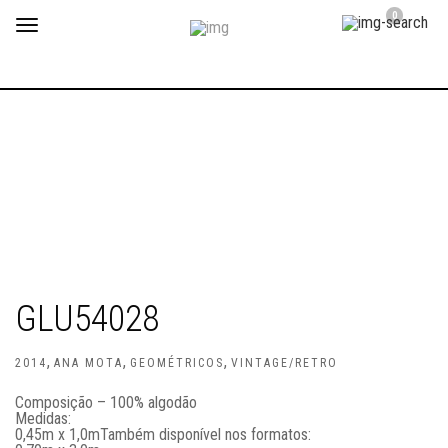
0
Toggle
navigation
GLU54028
,
,
,
2014
ANA MOTA
GEOMÉTRICOS
VINTAGE/RETRO
Composição – 100% algodão
Medidas:
0,45m x 1,0m
Também disponível nos formatos: