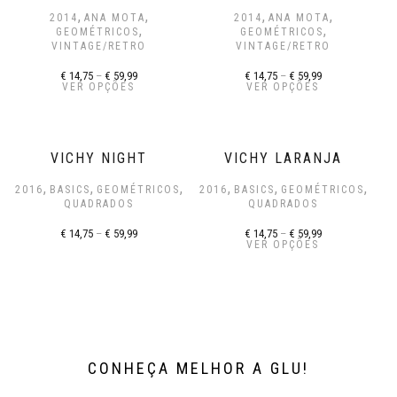
,
,
,
,
2014
ANA MOTA
2014
ANA MOTA
,
,
GEOMÉTRICOS
GEOMÉTRICOS
VINTAGE/RETRO
VINTAGE/RETRO
€
14,75
–
€
59,99
€
14,75
–
€
59,99
VER OPÇÕES
VER OPÇÕES
VICHY NIGHT
VICHY LARANJA
,
,
,
,
,
,
2016
BASICS
GEOMÉTRICOS
2016
BASICS
GEOMÉTRICOS
QUADRADOS
QUADRADOS
€
14,75
–
€
59,99
€
14,75
–
€
59,99
VER OPÇÕES
CONHEÇA MELHOR A GLU!