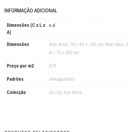
INFORMAÇÃO ADICIONAL
Dimensões (C x L x
n.d.
A)
Dimensões
Rolo Brico 1m | 45 x 100 cm
,
Rolo Deco 3
m | 70 x 300 cm
Preço por m2
€29
Padrões
Vintage/Retro
Colecção
GLU by Ana Mota