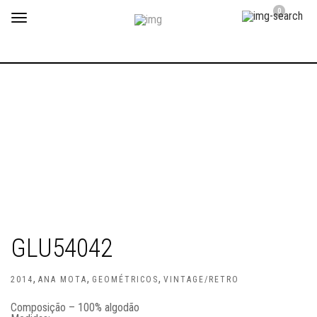
0
Toggle
navigation
GLU54042
,
,
,
2014
ANA MOTA
GEOMÉTRICOS
VINTAGE/RETRO
Composição – 100% algodão