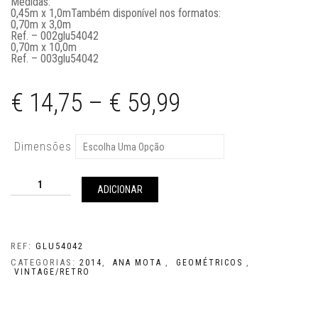
Medidas:
0,45m x 1,0m
Também disponível nos formatos:
0,70m x 3,0m
Ref. – 002glu54042
0,70m x 10,0m
Ref. – 003glu54042
€
14,75
–
€
59,99
Dimensões
Quantidade
de
ADICIONAR
GLU54042
REF:
GLU54042
CATEGORIAS:
,
,
,
2014
ANA MOTA
GEOMÉTRICOS
VINTAGE/RETRO