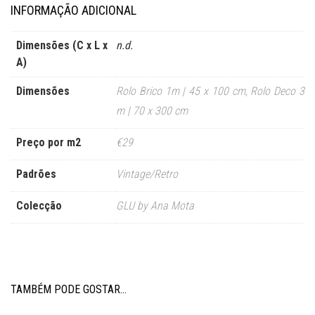
INFORMAÇÃO ADICIONAL
Dimensões (C x L x
n.d.
A)
Dimensões
Rolo Brico 1m | 45 x 100 cm
,
Rolo Deco 3
m | 70 x 300 cm
Preço por m2
€29
Padrões
Vintage/Retro
Colecção
GLU by Ana Mota
TAMBÉM PODE GOSTAR…