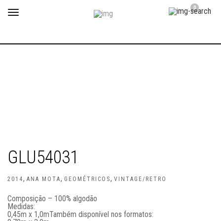
0
Toggle
navigation
GLU54031
,
,
,
2014
ANA MOTA
GEOMÉTRICOS
VINTAGE/RETRO
Composição – 100% algodão
Medidas:
0,45m x 1,0m
Também disponível nos formatos: