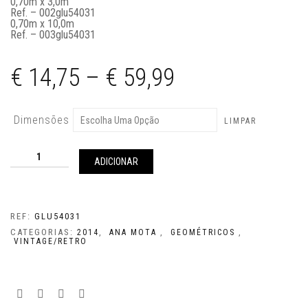
0,70m x 3,0m
Ref. – 002glu54031
0,70m x 10,0m
Ref. – 003glu54031
€
14,75
–
€
59,99
Dimensões
LIMPAR
Quantidade
de
ADICIONAR
GLU54031
REF:
GLU54031
CATEGORIAS:
,
,
,
2014
ANA MOTA
GEOMÉTRICOS
VINTAGE/RETRO