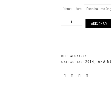
Dimensões
Quantidade
de
ADICIONAR
GLU54026
REF:
GLU54026
2014
ANA M
CATEGORIAS:
,
L