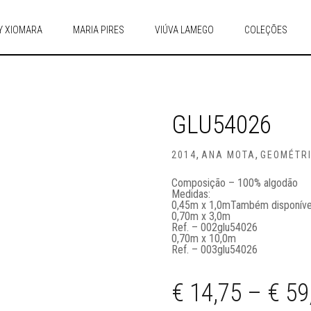
Y XIOMARA
MARIA PIRES
VIÚVA LAMEGO
COLEÇÕES
GLU54026
,
,
2014
ANA MOTA
GEOMÉTR
Composição – 100% algodão
Medidas:
0,45m x 1,0m
Também disponíve
0,70m x 3,0m
Ref. – 002glu54026
0,70m x 10,0m
Ref. – 003glu54026
€
14,75
–
€
59