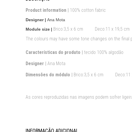
Product information |
100% cotton fabric
Designer |
Ana Mota
Brico:
3,5 x 6 cm Deco:11 x 19,5 cm
Module size |
The colours may have some tone changes on the final 
Características do produto |
tecido 100% algodão
Designer |
Ana Mota
Dimensões do módulo |
Brico:
3,5 x 6 cm Deco:11 x
As cores reproduzidas nas imagens podem sofrer ligeira
INFORMAÇÃO ADICIONAL