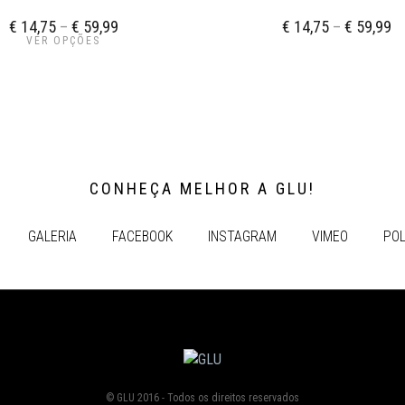
€
14,75
–
€
59,99
€
14,75
–
€
59,99
VER OPÇÕES
CONHEÇA MELHOR A GLU!
GALERIA
FACEBOOK
INSTAGRAM
VIMEO
POL
© GLU 2016 - Todos os direitos reservados