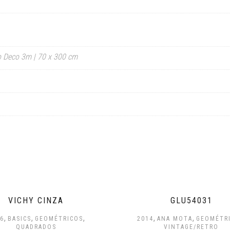
o Deco 3m | 70 x 300 cm
VICHY CINZA
GLU54031
,
,
,
,
,
6
BASICS
GEOMÉTRICOS
2014
ANA MOTA
GEOMÉTR
QUADRADOS
VINTAGE/RETRO