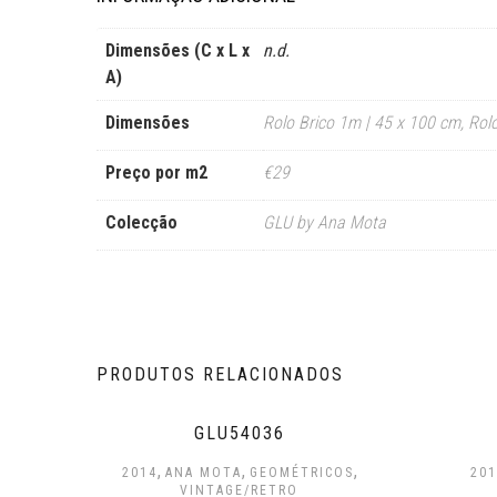
Dimensões (C x L x
n.d.
A)
Dimensões
Rolo Brico 1m | 45 x 100 cm
,
Rol
Preço por m2
€29
Colecção
GLU by Ana Mota
PRODUTOS RELACIONADOS
GLU54036
,
,
,
2014
ANA MOTA
GEOMÉTRICOS
201
VINTAGE/RETRO