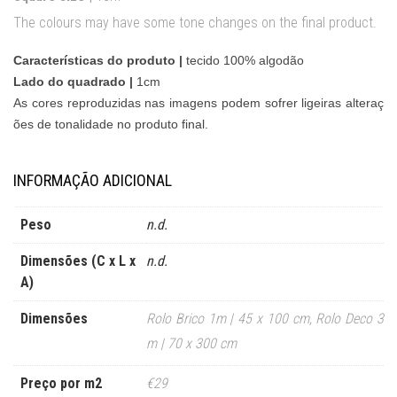
The colours may have some tone changes on the final product.
Características do produto |
tecido 100% algodão
Lado do quadrado |
1cm
As cores reproduzidas nas imagens podem sofrer ligeiras alteraç
ões de tonalidade no produto final.
INFORMAÇÃO ADICIONAL
Peso
n.d.
Dimensões (C x L x
n.d.
A)
Dimensões
Rolo Brico 1m | 45 x 100 cm
,
Rolo Deco 3
m | 70 x 300 cm
Preço por m2
€29