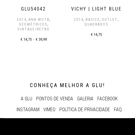
GLU54042
VICHY | LIGHT BLUE
,
,
,
,
,
2014
ANA MOTA
2014
BASICS
OUTLET
,
GEOMÉTRICOS
QUADRADOS
VINTAGE/RETRO
€
14,75
€
14,75
–
€
59,99
CONHEÇA MELHOR A GLU!
A GLU
PONTOS DE VENDA
GALERIA
FACEBOOK
INSTAGRAM
VIMEO
POLÍTICA DE PRIVACIDADE
FAQ