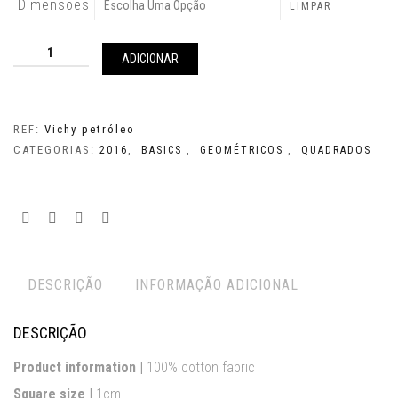
Dimensões
LIMPAR
Quantidade
de
ADICIONAR
Vichy
petróleo
REF:
Vichy petróleo
CATEGORIAS:
,
,
,
2016
BASICS
GEOMÉTRICOS
QUADRADOS
DESCRIÇÃO
INFORMAÇÃO ADICIONAL
DESCRIÇÃO
Product information |
100% cotton fabric
Square size |
1cm