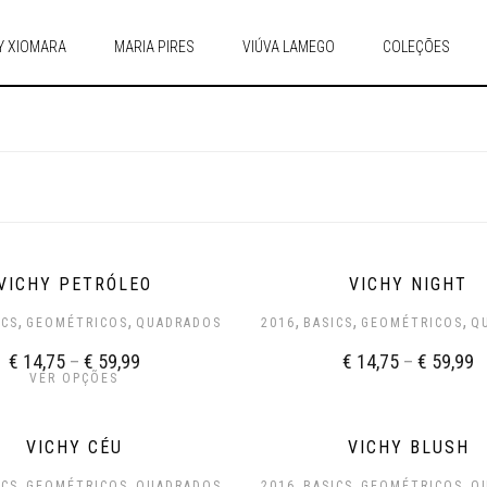
Y XIOMARA
MARIA PIRES
VIÚVA LAMEGO
COLEÇÕES
VICHY PETRÓLEO
VICHY NIGHT
,
,
,
,
,
ICS
GEOMÉTRICOS
QUADRADOS
2016
BASICS
GEOMÉTRICOS
Q
€
14,75
–
€
59,99
€
14,75
–
€
59,99
VER OPÇÕES
VICHY CÉU
VICHY BLUSH
,
,
,
,
,
ICS
GEOMÉTRICOS
QUADRADOS
2016
BASICS
GEOMÉTRICOS
Q