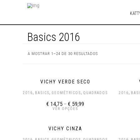
KATT
Basics 2016
A MOSTRAR 1–24 DE 30 RESULTADOS
VICHY VERDE SECO
,
,
,
,
2016
BASICS
GEOMÉTRICOS
QUADRADOS
2016
BAS
€
14,75
–
€
59,99
VER OPÇÕES
VICHY CINZA
,
,
,
,
2016
BASICS
GEOMÉTRICOS
QUADRADOS
2016
BAS