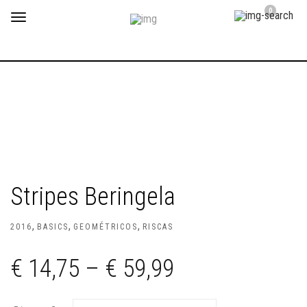
0
Toggle
navigation
Stripes Beringela
,
,
,
2016
BASICS
GEOMÉTRICOS
RISCAS
€
14,75
–
€
59,99