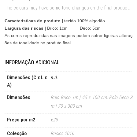
The colours may have some tone changes on the final product.
Características do produto |
tecido 100% algodão
Largura das riscas |
Brico: 1cm Deco: 5cm
As cores reproduzidas nas imagens podem sofrer ligeiras alteraç
ões de tonalidade no produto final.
INFORMAÇÃO ADICIONAL
Dimensões (C x L x
n.d.
A)
Dimensões
Rolo Brico 1m | 45 x 100 cm
,
Rolo Deco 3
m | 70 x 300 cm
Preço por m2
€29
Colecção
Basics 2016