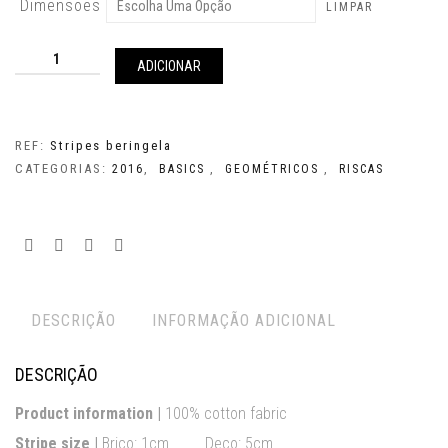
Dimensões
LIMPAR
Quantidade
de
ADICIONAR
Stripes
beringela
REF:
Stripes beringela
CATEGORIAS:
,
,
,
2016
BASICS
GEOMÉTRICOS
RISCAS
DESCRIÇÃO
INFORMAÇÃO ADICIONAL
DESCRIÇÃO
Product information |
100% cotton fabric
Stripe size |
Brico: 1cm Deco: 5cm