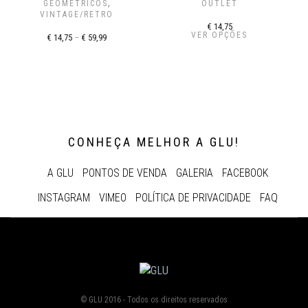
,
GEOMÉTRICOS
OUTLET
VINTAGE/RETRO
€
14,75
VER OPÇÕES
€
14,75
–
€
59,99
CONHEÇA MELHOR A GLU!
A GLU
PONTOS DE VENDA
GALERIA
FACEBOOK
INSTAGRAM
VIMEO
POLÍTICA DE PRIVACIDADE
FAQ
© GLU 2016 - Todos os direitos reservados