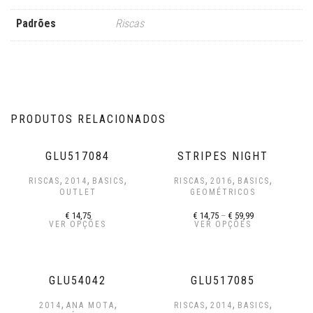
Padrões
Riscas
PRODUTOS RELACIONADOS
GLU517084
STRIPES NIGHT
,
,
,
,
,
,
RISCAS
2014
BASICS
RISCAS
2016
BASICS
OUTLET
GEOMÉTRICOS
€
14,75
€
14,75
–
€
59,99
VER OPÇÕES
VER OPÇÕES
GLU54042
GLU517085
,
,
,
,
,
2014
ANA MOTA
RISCAS
2014
BASICS