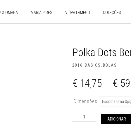
Y XIOMARA
MARIA PIRES
VIÚVA LAMEGO
COLEÇÕES
Polka Dots Be
,
,
2016
BASICS
BOLAS
€
14,75
–
€
59
Dimensões
Quantidade
de
ADICIONAR
Polka
dots