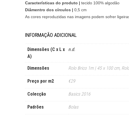
Características do produto |
tecido 100% algodão
Diâmentro dos círculos |
0,5 cm
As cores reproduzidas nas imagens podem sofrer ligeiras
INFORMAÇÃO ADICIONAL
Dimensões (C x L x
n.d.
A)
Dimensões
Rolo Brico 1m | 45 x 100 cm
,
Rol
Preço por m2
€29
Colecção
Basics 2016
Padrões
Bolas