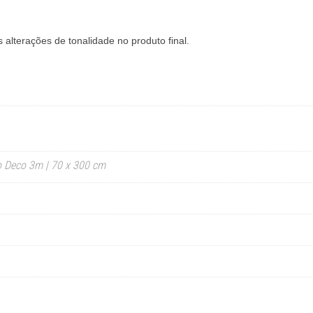
 alterações de tonalidade no produto final.
o Deco 3m | 70 x 300 cm