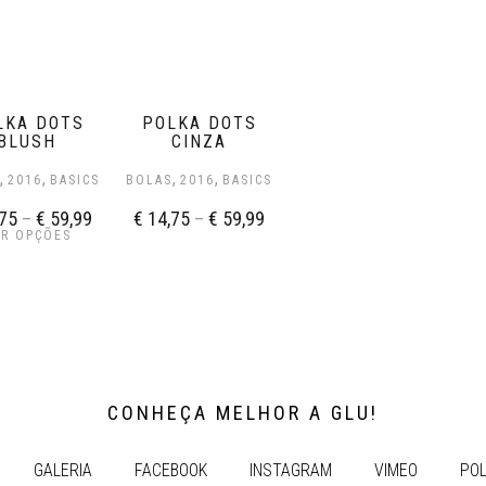
LKA DOTS
POLKA DOTS
BLUSH
CINZA
,
,
,
,
S
2016
BASICS
BOLAS
2016
BASICS
75
–
€
59,99
€
14,75
–
€
59,99
ER OPÇÕES
CONHEÇA MELHOR A GLU!
GALERIA
FACEBOOK
INSTAGRAM
VIMEO
POL