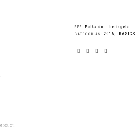
beringela
REF:
Polka dots beringela
2016
BASIC
CATEGORIAS:
,
L
product.