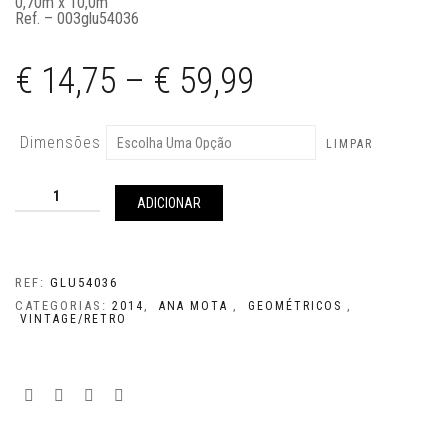
0,70m x 10,0m
Ref. – 003glu54036
€
14,75
–
€
59,99
Dimensões
LIMPAR
Quantidade
de
ADICIONAR
GLU54036
REF:
GLU54036
CATEGORIAS:
,
,
,
2014
ANA MOTA
GEOMÉTRICOS
VINTAGE/RETRO