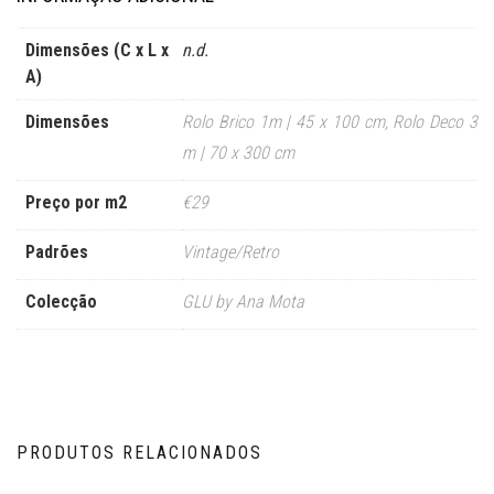
Dimensões (C x L x
n.d.
A)
Dimensões
Rolo Brico 1m | 45 x 100 cm
,
Rolo Deco 3
m | 70 x 300 cm
Preço por m2
€29
Padrões
Vintage/Retro
Colecção
GLU by Ana Mota
PRODUTOS RELACIONADOS