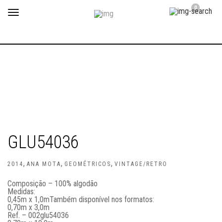
0
Toggle
navigation
GLU54036
,
,
,
2014
ANA MOTA
GEOMÉTRICOS
VINTAGE/RETRO
Composição – 100% algodão
Medidas:
0,45m x 1,0m
Também disponível nos formatos:
0,70m x 3,0m
Ref. – 002glu54036