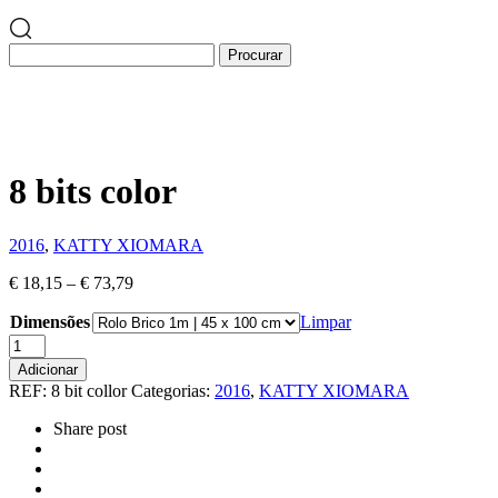
8 bits color
2016
,
KATTY XIOMARA
€
18,15
–
€
73,79
Dimensões
Limpar
Quantidade
de
Adicionar
8
REF:
8 bit collor
Categorias:
2016
,
KATTY XIOMARA
bits
color
Share post