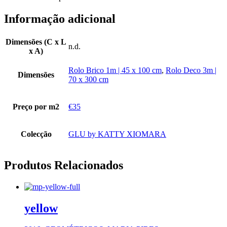
Informação adicional
Dimensões (C x L
n.d.
x A)
Rolo Brico 1m | 45 x 100 cm
,
Rolo Deco 3m |
Dimensões
70 x 300 cm
Preço por m2
€35
Colecção
GLU by KATTY XIOMARA
Produtos Relacionados
yellow