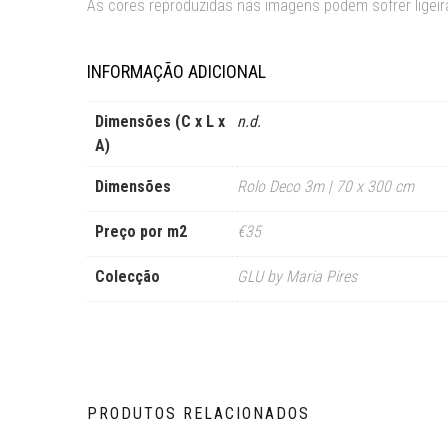
As cores reproduzidas nas imagens podem sofrer ligeira
INFORMAÇÃO ADICIONAL
Dimensões (C x L x
n.d.
A)
Dimensões
Rolo Deco 3m | 70 x 300 cm
Preço por m2
€35
Colecção
GLU by Maria Pires
PRODUTOS RELACIONADOS