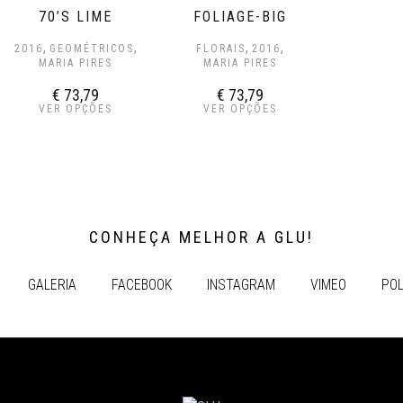
70’S LIME
FOLIAGE-BIG
,
,
,
,
2016
GEOMÉTRICOS
FLORAIS
2016
MARIA PIRES
MARIA PIRES
€
73,79
€
73,79
VER OPÇÕES
VER OPÇÕES
CONHEÇA MELHOR A GLU!
GALERIA
FACEBOOK
INSTAGRAM
VIMEO
POL