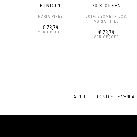
ETNIC01
70’S GREEN
,
,
MARIA PIRES
2016
GEOMÉTRICOS
MARIA PIRES
€
73,79
€
73,79
VER OPÇÕES
VER OPÇÕES
A GLU
PONTOS DE VENDA