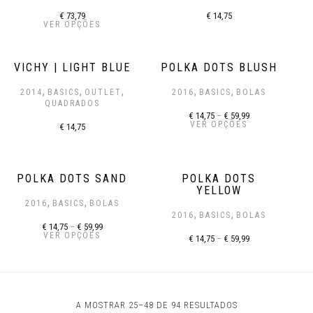
€
73,79
€
14,75
VER OPÇÕES
VICHY | LIGHT BLUE
POLKA DOTS BLUSH
,
,
,
,
,
2014
BASICS
OUTLET
2016
BASICS
BOLAS
QUADRADOS
€
14,75
–
€
59,99
VER OPÇÕES
€
14,75
POLKA DOTS SAND
POLKA DOTS
YELLOW
,
,
2016
BASICS
BOLAS
,
,
2016
BASICS
BOLAS
€
14,75
–
€
59,99
VER OPÇÕES
€
14,75
–
€
59,99
A MOSTRAR 25–48 DE 94 RESULTADOS