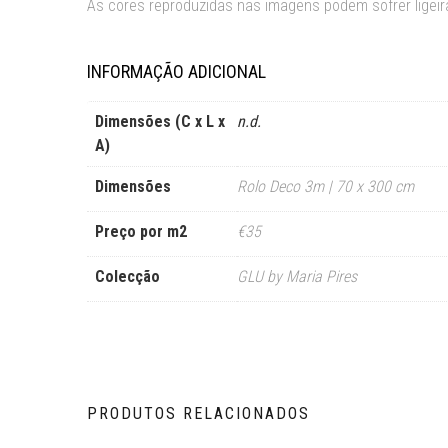
As cores reproduzidas nas imagens podem sofrer ligeira
INFORMAÇÃO ADICIONAL
Dimensões (C x L x
n.d.
A)
Dimensões
Rolo Deco 3m | 70 x 300 cm
Preço por m2
€35
Colecção
GLU by Maria Pires
PRODUTOS RELACIONADOS