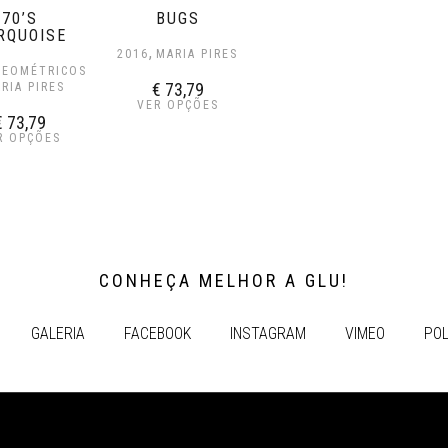
70’S
BUGS
RQUOISE
,
2016
MARIA PIRES
GEOMÉTRICOS
€
73,79
RIA PIRES
VER OPÇÕES
€
73,79
R OPÇÕES
CONHEÇA MELHOR A GLU!
GALERIA
FACEBOOK
INSTAGRAM
VIMEO
POL