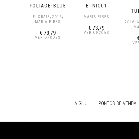
FOLIAGE-BLUE
ETNIC01
TU
,
,
FLORAIS
2016
MARIA PIRES
,
MARIA PIRES
2016
,
€
73,79
MA
€
73,79
VER OPÇÕES
VER OPÇÕES
VE
A GLU
PONTOS DE VENDA