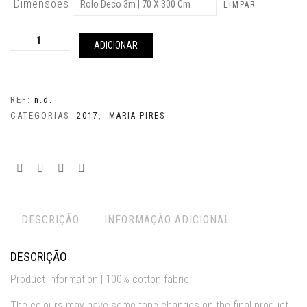
Dimensões
LIMPAR
Quantidade
de
ADICIONAR
Monstera
REF:
n.d.
CATEGORIAS:
,
2017
MARIA PIRES
DESCRIÇÃO
INFORMAÇÃO ADICIONAL
DESCRIÇÃO
Product information | 100% cotton fabric
The colours may have some tone changes on the final product.