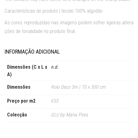
Características do produto | tecido 100% algodão
As cores reproduzidas nas imagens podem sofrer ligeiras altera
ções de tonalidade no produto final.
INFORMAÇÃO ADICIONAL
Dimensões (C x L x
n.d.
A)
Dimensões
Rolo Deco 3m | 70 x 300 cm
Preço por m2
€35
Colecção
GLU by Maria Pires