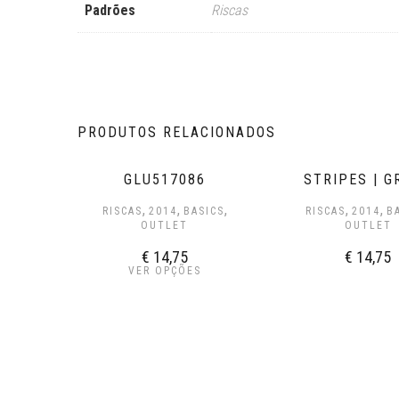
Padrões
Riscas
PRODUTOS RELACIONADOS
GLU517086
STRIPES | G
,
,
,
,
,
RISCAS
2014
BASICS
RISCAS
2014
B
OUTLET
OUTLET
€
14,75
€
14,75
VER OPÇÕES