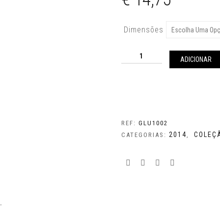
Dimensões
Quantidade
de
ADICIONAR
Listas
|
Cinzento
REF:
GLU1002
2014
COLEÇ
CATEGORIAS:
,
L