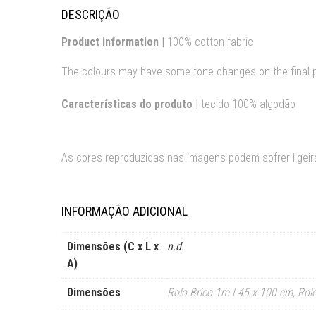
DESCRIÇÃO
Product information |
100% cotton fabric
The colours may have some tone changes on the final 
Características do produto |
tecido 100% algodão
As cores reproduzidas nas imagens podem sofrer ligeira
INFORMAÇÃO ADICIONAL
Dimensões (C x L x
n.d.
A)
Dimensões
Rolo Brico 1m | 45 x 100 cm
,
Rol