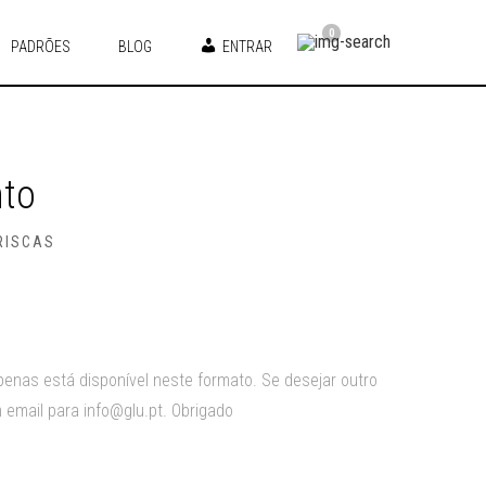
0
PADRÕES
BLOG
ENTRAR
nto
RISCAS
enas está disponível neste formato. Se desejar outro
 email para info@glu.pt. Obrigado