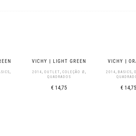
REEN
VICHY | LIGHT GREEN
VICHY | O
,
,
,
,
,
,
ASICS
2014
OUTLET
COLEÇÃO Ø
2014
BASICS
QUADRADOS
QUADRAD
€
14,75
€
14,7