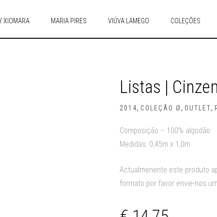
Y XIOMARA
MARIA PIRES
VIÚVA LAMEGO
COLEÇÕES
Listas | Cinze
,
,
,
2014
COLEÇÃO Ø
OUTLET
Composição – 100% algodão
Medidas: 0,45m x 1,0m
Actualmenente este produto ap
formato por favor envie-nos um
€
14,75