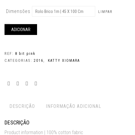
Dimensões
LIMPAR
Quantidade
de
ADICIONAR
8
bits
pink
REF:
8 bit pink
CATEGORIAS:
,
2016
KATTY XIOMARA
DESCRIÇÃO
INFORMAÇÃO ADICIONAL
DESCRIÇÃO
Product information | 100% cotton fabric