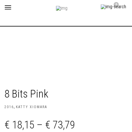
0
Toggle
navigation
8 Bits Pink
,
2016
KATTY XIOMARA
€
18,15
–
€
73,79