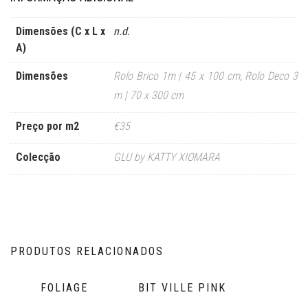
Dimensões (C x L x
n.d.
A)
Dimensões
Rolo Brico 1m | 45 x 100 cm
,
Rolo Deco 3
m | 70 x 300 cm
Preço por m2
€35
Colecção
GLU by KATTY XIOMARA
PRODUTOS RELACIONADOS
FOLIAGE
BIT VILLE PINK