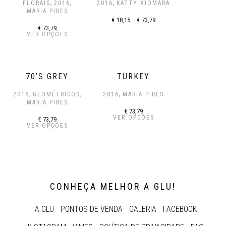
,
,
,
FLORAIS
2016
2016
KATTY XIOMARA
MARIA PIRES
€
18,15
–
€
73,79
€
73,79
VER OPÇÕES
70’S GREY
TURKEY
,
,
,
2016
GEOMÉTRICOS
2016
MARIA PIRES
MARIA PIRES
€
73,79
VER OPÇÕES
€
73,79
VER OPÇÕES
CONHEÇA MELHOR A GLU!
A GLU
PONTOS DE VENDA
GALERIA
FACEBOOK