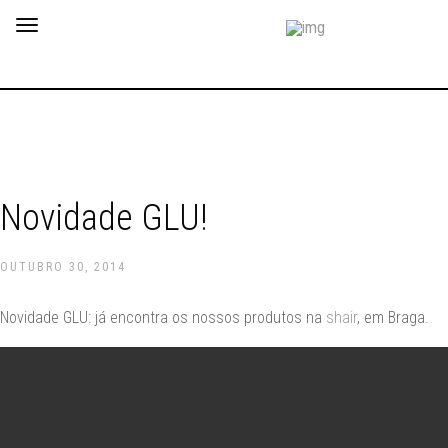
Toggle
navigation
Novidade GLU!
OUTUBRO 30, 2014
Novidade GLU: já encontra os nossos produtos na
shair
, em Braga.