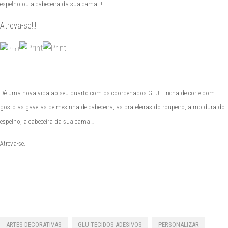
espelho ou a cabeceira da sua cama…!
Atreva-se!!!
Dê uma nova vida ao seu quarto c
om os
coordenados
GLU
. Encha de cor e bom
gosto as gavetas de mesinha de cabeceira, as prateleiras do roupeiro, a moldura do
espelho, a
cabeceira da sua cama…
Atreva-se.
ARTES DECORATIVAS
GLU TECIDOS ADESIVOS
PERSONALIZAR