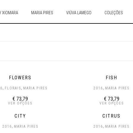
Y XIOMARA
MARIA PIRES
VIÚVA LAMEGO
COLEÇÕES
FLOWERS
FISH
,
,
,
16
FLORAIS
MARIA PIRES
2016
MARIA PIRES
€
73,79
€
73,79
VER OPÇÕES
VER OPÇÕES
CITY
CITRUS
,
,
2016
MARIA PIRES
2016
MARIA PIRES