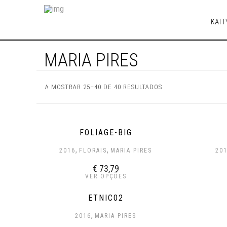
KATT
MARIA PIRES
A MOSTRAR 25–40 DE 40 RESULTADOS
FOLIAGE-BIG
,
,
2016
FLORAIS
MARIA PIRES
20
€
73,79
VER OPÇÕES
ETNIC02
,
2016
MARIA PIRES