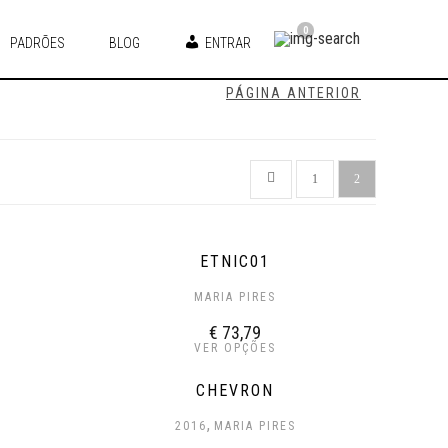
0
PADRÕES
BLOG
ENTRAR
PÁGINA ANTERIOR
1
2
ETNIC01
MARIA PIRES
€
73,79
VER OPÇÕES
CHEVRON
,
2016
MARIA PIRES